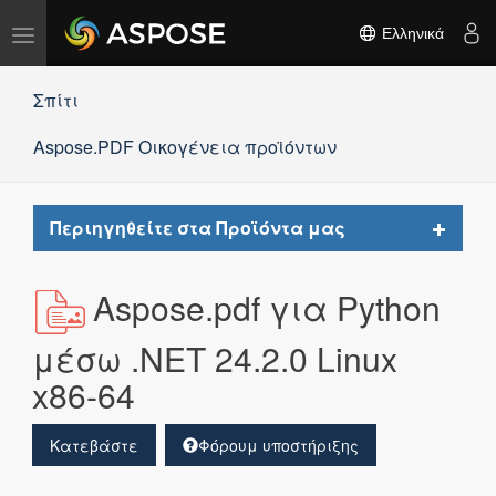
Εναλλαγή
Ελληνικά
πλοήγησης
Σπίτι
Aspose.PDF Οικογένεια προϊόντων
Toggle
Περιηγηθείτε στα Προϊόντα μας
navigat
Aspose.pdf για Python
μέσω .NET 24.2.0 Linux
x86-64
Κατεβάστε
Φόρουμ υποστήριξης