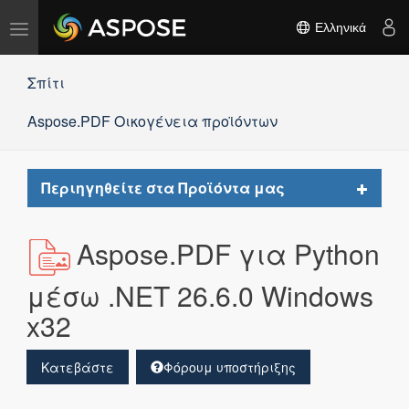
Εναλλαγή
Ελληνικά
πλοήγησης
Σπίτι
Aspose.PDF Οικογένεια προϊόντων
Toggle
Περιηγηθείτε στα Προϊόντα μας
navigat
Aspose.PDF για Python
μέσω .NET 26.6.0 Windows
x32
Κατεβάστε
Φόρουμ υποστήριξης