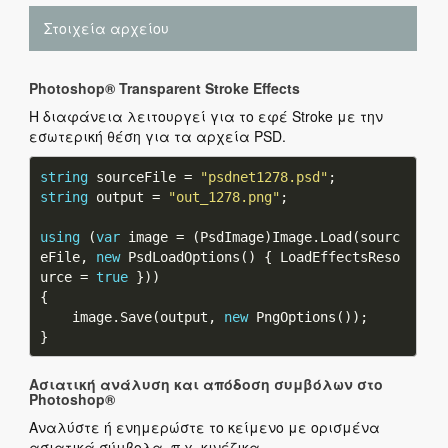
Στοιχεία αρχείου
Photoshop® Transparent Stroke Effects
Η διαφάνεια λειτουργεί για το εφέ Stroke με την
εσωτερική θέση για τα αρχεία PSD.
string
 sourceFile = 
"psdnet1278.psd"
string
 output = 
"out_1278.png"
using
 (
var
 image = (PsdImage)Image.Load(sourc
eFile, 
new
 PsdLoadOptions() { LoadEffectsReso
urce = 
true
    image.Save(output, 
new
Ασιατική ανάλυση και απόδοση συμβόλων στο
Photoshop®
Αναλύστε ή ενημερώστε το κείμενο με ορισμένα
ασιατικά σύμβολα, π.χ. κινέζικα.