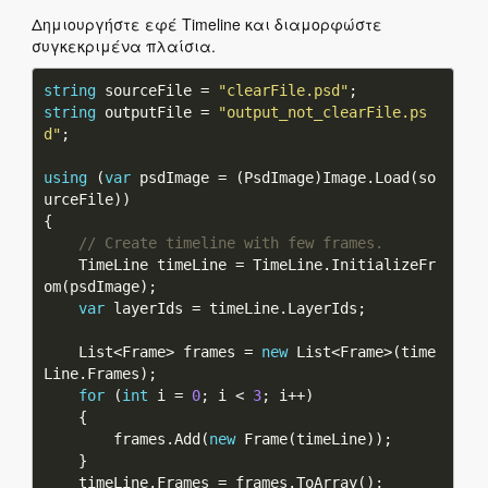
Δημιουργήστε εφέ Timeline και διαμορφώστε
συγκεκριμένα πλαίσια.
string
 sourceFile = 
"clearFile.psd"
string
 outputFile = 
"output_not_clearFile.ps
d"
using
 (
var
 psdImage = (PsdImage)Image.Load(so
// Create timeline with few frames.
    TimeLine timeLine = TimeLine.InitializeFr
var
    List<Frame> frames = 
new
 List<Frame>(time
for
 (
int
 i = 
0
; i < 
3
        frames.Add(
new