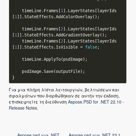
    timeLine.Frames[
1
].LayerStates[layerIds
[
1
    timeLine.Frames[
2
].LayerStates[layerIds
[
1
    timeLine.Frames[
2
].LayerStates[layerIds
[
1
]].StateEffects.IsVisible = 
false
Για μια πλήρη λίστα λειτουργιών, βελτιώσεων και
σφαλμάτων που διορθώθηκαν σε αυτήν την έκδοση,
επισκεφτείτε τη διεύθυνση
Aspose.PSD for .NET 22.10 -
Release Notes
.
Aspose.psd για .NET
Aspose.psd για .NET 23.1