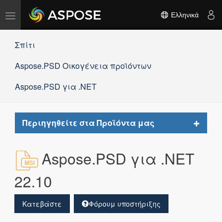
Εναλλαγή
Ελληνικά
πλοήγησης
Σπίτι
Aspose.PSD Οικογένεια προϊόντων
Aspose.PSD για .NET
Toggle
Περιηγηθείτε στα Προϊόντα μας
navigat
Aspose.PSD για .NET
22.10
Κατεβάστε
Φόρουμ υποστήριξης