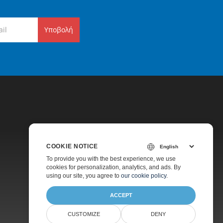
Υποβολή
COOKIE NOTICE
Τιμολόγηση
To provide you with the best experience, we use
cookies for personalization, analytics, and ads. By
Πληρωμένη Υποστήριξη
using our site, you agree to
our cookie policy
.
Σχετικά
ACCEPT
CUSTOMIZE
DENY