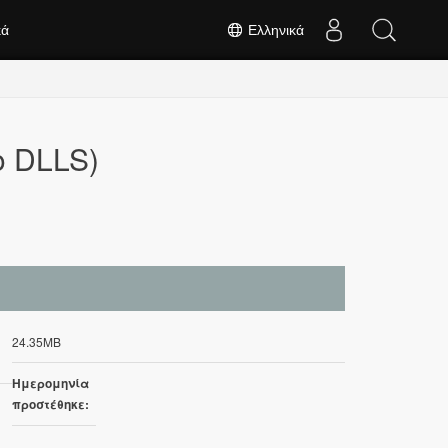
κά
Ελληνικά
ο DLLS)
24.35MB
Ημερομηνία
προστέθηκε: