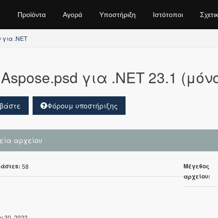
Προϊόντα
Αγορά
Υποστήριξη
Ιστότοποι
Σχετι
 για .NET
Aspose.psd για .NET 23.1 (μόν
βάστε
Φόρουμ υποστήριξης
χεία αρχείου
άστεs:
Μέγεθος
58
αρχείου:
y 30, 2023