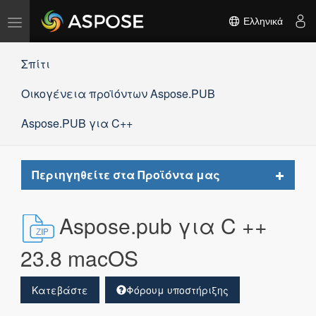
Εναλλαγή
Ελληνικά
πλοήγησης
Σπίτι
Οικογένεια προϊόντων Aspose.PUB
Aspose.PUB για C++
Toggle
Περιηγηθείτε στα Προϊόντα μας
navigat
Aspose.pub για C ++
23.8 macOS
Κατεβάστε
Φόρουμ υποστήριξης