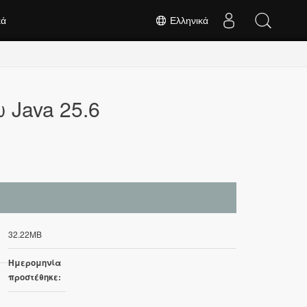
κά
Ελληνικά
 Java 25.6
32.22MB
Ημερομηνία
προστέθηκε: