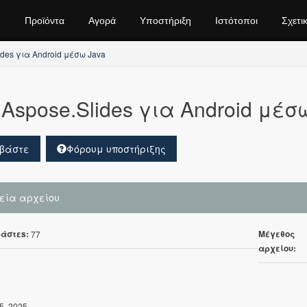
Προϊόντα
Αγορά
Υποστήριξη
Ιστότοποι
Σχετι
ides για Android μέσω Java
Aspose.Slides για Android μέσω
βάστε
Φόρουμ υποστήριξης
χεία αρχείου
άστεs:
Μέγεθος
77
αρχείου:
5, 2025