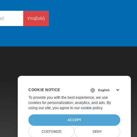
Υποβολή
COOKIE NOTICE
Τιμολόγηση
To provide you with the best experience, we use
cookies for personalization, analytics, and ads. By
Πληρωμένη Υποστήριξη
using our site, you agree to
our cookie policy
.
Σχετικά
ACCEPT
CUSTOMIZE
DENY