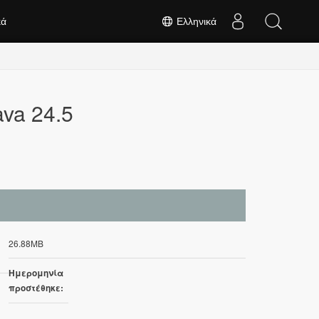
κά
Ελληνικά
va 24.5
26.88MB
Ημερομηνία
προστέθηκε: