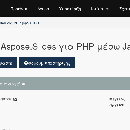
Προϊόντα
Αγορά
Υποστήριξη
Ιστότοποι
Σχετι
ides για PHP μέσω Java
Aspose.Slides για PHP μέσω Ja
βάστε
Φόρουμ υποστήριξης
χεία αρχείου
άστεs:
Μέγεθος
52
αρχείου:
, 2024