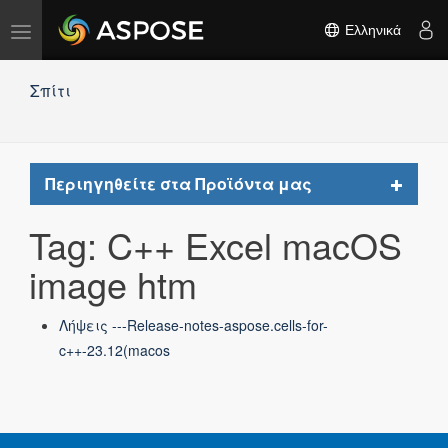
Εναλλαγή
Ελληνικά
πλοήγησης
Σπίτι
Toggle
Περιηγηθείτε στα Προϊόντα μας
navigat
Tag: C++ Excel macOS
image htm
Λήψεις ---Release-notes-aspose.cells-for-
c++-23.12(macos