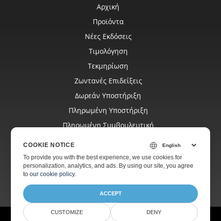
Αρχική
Προϊόντα
Νέες Εκδόσεις
Τιμολόγηση
Τεκμηρίωση
Ζωντανές Επιδείξεις
Δωρεάν Υποστήριξη
Πληρωμένη Υποστήριξη
Πληρωμένη Συμβουλευτική
Ιστολόγιο
COOKIE NOTICE
Ιστοσελίδες
To provide you with the best experience, we use cookies for
personalization, analytics, and ads. By using our site, you agree
Σχετικά
to
our cookie policy
.
ACCEPT
CUSTOMIZE
DENY
© Aspose Pty Ltd 2001-2026.
Όλα τα δικαιώματα διατηρούνται.