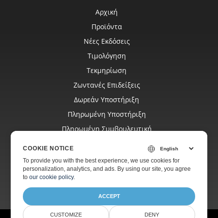
Αρχική
Προϊόντα
Νέες Εκδόσεις
Τιμολόγηση
Τεκμηρίωση
Ζωντανές Επιδείξεις
Δωρεάν Υποστήριξη
Πληρωμένη Υποστήριξη
Πληρωμένη Συμβουλευτική
Ιστολόγιο
COOKIE NOTICE
Ιστοσελίδες
To provide you with the best experience, we use cookies for
personalization, analytics, and ads. By using our site, you agree
Σχετικά
to
our cookie policy
.
ACCEPT
CUSTOMIZE
DENY