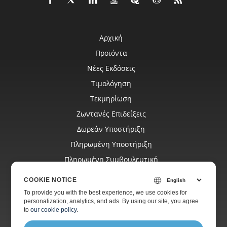
Αρχική
Προϊόντα
Νέες Εκδόσεις
Τιμολόγηση
Τεκμηρίωση
Ζωντανές Επιδείξεις
Δωρεάν Υποστήριξη
Πληρωμένη Υποστήριξη
Πληρωμένη Συμβουλευτική
Ιστολόγιο
COOKIE NOTICE
Ιστοσελίδες
To provide you with the best experience, we use cookies for
personalization, analytics, and ads. By using our site, you agree
Σχετικά
to
our cookie policy
.