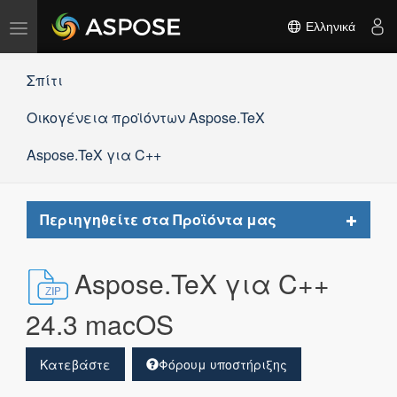
Εναλλαγή
Ελληνικά
πλοήγησης
Σπίτι
Οικογένεια προϊόντων Aspose.TeX
Aspose.TeX για C++
Toggle
Περιηγηθείτε στα Προϊόντα μας
navigat
Aspose.TeX για C++
24.3 macOS
Κατεβάστε
Φόρουμ υποστήριξης