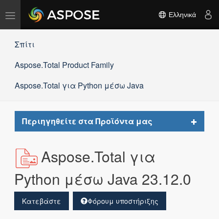
Εναλλαγή
Ελληνικά
πλοήγησης
Σπίτι
Aspose.Total Product Family
Aspose.Total για Python μέσω Java
Toggle
Περιηγηθείτε στα Προϊόντα μας
navigat
Aspose.Total για
Python μέσω Java 23.12.0
Κατεβάστε
Φόρουμ υποστήριξης