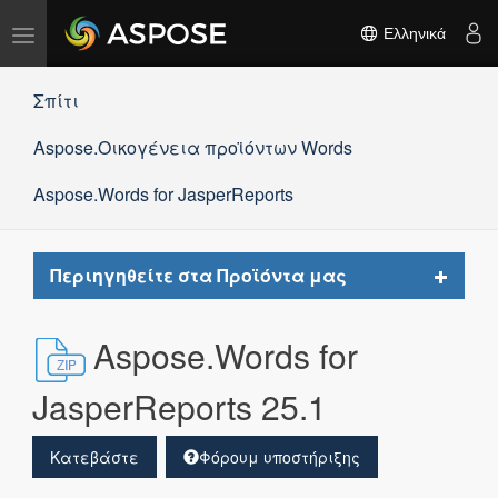
Εναλλαγή
Ελληνικά
πλοήγησης
Σπίτι
Aspose.Οικογένεια προϊόντων Words
Aspose.Words for JasperReports
Toggle
Περιηγηθείτε στα Προϊόντα μας
navigat
Aspose.Words for
JasperReports 25.1
Κατεβάστε
Φόρουμ υποστήριξης