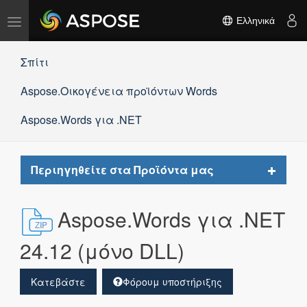
Εναλλαγή
Ελληνικά
πλοήγησης
Σπίτι
Aspose.Οικογένεια προϊόντων Words
Aspose.Words για .NET
Toggle
Περιηγηθείτε στα Προϊόντα μας
navigat
Aspose.Words για .NET
24.12 (μόνο DLL)
Κατεβάστε
Φόρουμ υποστήριξης