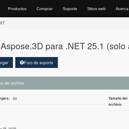
Productos
Comprar
Soporte
Sitios web
Acerca
NET
Aspose.3D para .NET 25.1 (solo 
rgar
Foro de soporte
es del archivo
rgars:
Tamaño del
60
archivo:
y 25, 2025