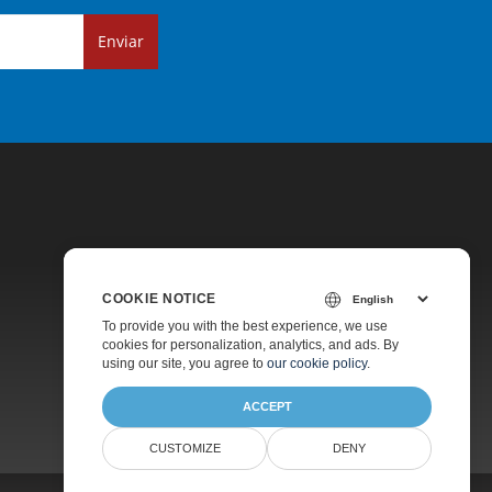
Enviar
COOKIE NOTICE
Precios
To provide you with the best experience, we use
cookies for personalization, analytics, and ads. By
Asesoramiento Gratuito
using our site, you agree to
our cookie policy
.
ACCEPT
CUSTOMIZE
DENY