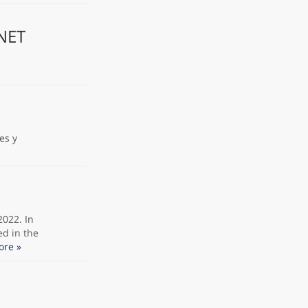
.NET
es y
2022. In
ed in the
re »