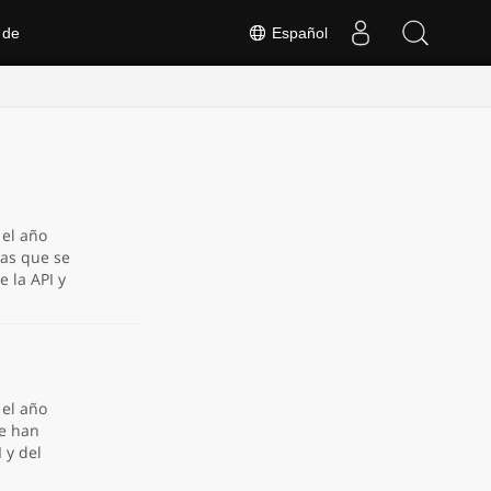
 de
Español
 el año
mas que se
 la API y
 el año
se han
 y del