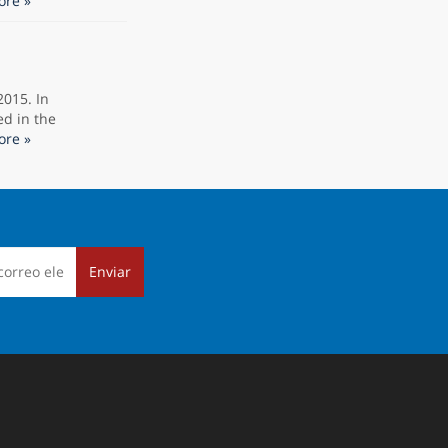
re »
2015. In
ed in the
re »
Enviar