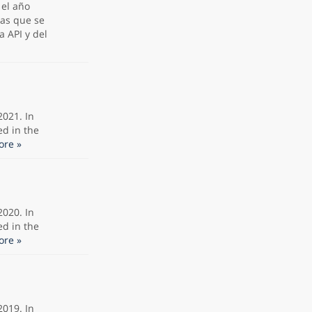
 el año
mas que se
a API y del
2021. In
ed in the
re »
2020. In
ed in the
re »
2019. In