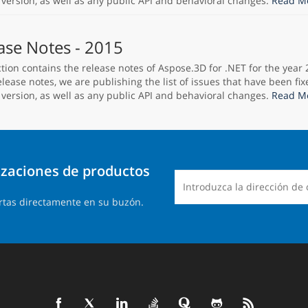
 version, as well as any public API and behavioral changes.
Read Mo
ase Notes - 2015
ction contains the release notes of Aspose.3D for .NET for the year 
lease notes, we are publishing the list of issues that have been fix
 version, as well as any public API and behavioral changes.
Read Mo
lizaciones de productos
rtas directamente en su buzón.