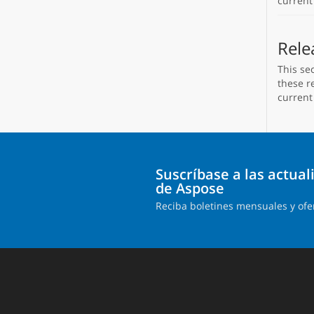
current
Rele
This se
these re
current
Suscríbase a las actua
de Aspose
Reciba boletines mensuales y ofe