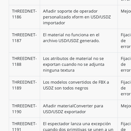
THREEDNET-
Añadir soporte de operador
Mejo
1186
personalizado xform en USD/USDZ
importador
THREEDNET-
El material no funciona en el
Fijac
1187
archivo USD/USDZ generado.
de
error
THREEDNET-
Los atributos de material no se
Fijac
1188
exportan cuando no se adjunta
de
ninguna textura
error
THREEDNET-
Los modelos convertidos de FBX a
Fijac
1189
USDZ son todos negros
de
error
THREEDNET-
Añadir materialConverter para
Mejo
1190
USD/USDZ exportador
THREEDNET-
El espectador lanza una excepción
Fijac
1191
cuando dos primitivas se unen a un
de