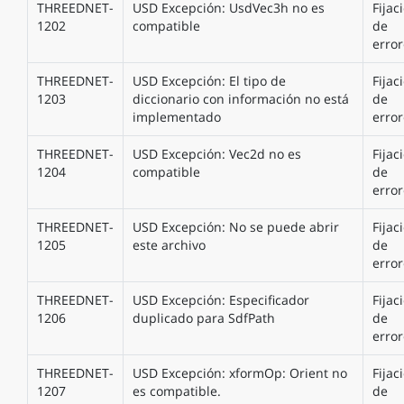
THREEDNET-
USD Excepción: UsdVec3h no es
Fijac
1202
compatible
de
error
THREEDNET-
USD Excepción: El tipo de
Fijac
1203
diccionario con información no está
de
implementado
error
THREEDNET-
USD Excepción: Vec2d no es
Fijac
1204
compatible
de
error
THREEDNET-
USD Excepción: No se puede abrir
Fijac
1205
este archivo
de
error
THREEDNET-
USD Excepción: Especificador
Fijac
1206
duplicado para SdfPath
de
error
THREEDNET-
USD Excepción: xformOp: Orient no
Fijac
1207
es compatible.
de