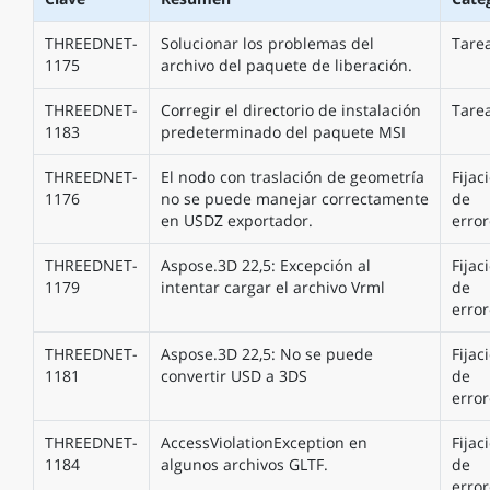
THREEDNET-
Solucionar los problemas del
Tare
1175
archivo del paquete de liberación.
THREEDNET-
Corregir el directorio de instalación
Tare
1183
predeterminado del paquete MSI
THREEDNET-
El nodo con traslación de geometría
Fijac
1176
no se puede manejar correctamente
de
en USDZ exportador.
error
THREEDNET-
Aspose.3D 22,5: Excepción al
Fijac
1179
intentar cargar el archivo Vrml
de
error
THREEDNET-
Aspose.3D 22,5: No se puede
Fijac
1181
convertir USD a 3DS
de
error
THREEDNET-
AccessViolationException en
Fijac
1184
algunos archivos GLTF.
de
error