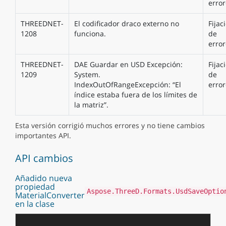
error
THREEDNET-
El codificador draco externo no
Fijac
1208
funciona.
de
error
THREEDNET-
DAE Guardar en USD Excepción:
Fijac
1209
System.
de
IndexOutOfRangeExcepción: “El
error
índice estaba fuera de los límites de
la matriz”.
Esta versión corrigió muchos errores y no tiene cambios
importantes API.
API cambios
Añadido nueva
propiedad
Aspose.ThreeD.Formats.UsdSaveOptio
MaterialConverter
en la clase