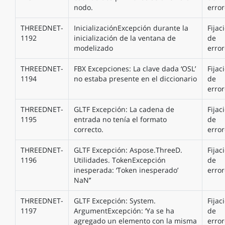
nodo.
error
THREEDNET-
InicializaciónExcepción durante la
Fijac
1192
inicialización de la ventana de
de
modelizado
error
THREEDNET-
FBX Excepciones: La clave dada ‘OSL’
Fijac
1194
no estaba presente en el diccionario
de
error
THREEDNET-
GLTF Excepción: La cadena de
Fijac
1195
entrada no tenía el formato
de
correcto.
error
THREEDNET-
GLTF Excepción: Aspose.ThreeD.
Fijac
1196
Utilidades. TokenExcepción
de
inesperada: ‘Token inesperado’
error
NaN’’
THREEDNET-
GLTF Excepción: System.
Fijac
1197
ArgumentExcepción: ‘Ya se ha
de
agregado un elemento con la misma
error