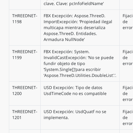
clave. Clave: pcInfoFieldName’
THREEDNET-
FBX Excepción: Aspose.ThreeD.
Fijac
1198
ImportExcepción: ‘Propiedad ilegal
de
multicapa mientras deserializa
error
Aspose.ThreeD. Entidades.
Armadura NullNode’
THREEDNET-
FBX Excepción: System.
Fijac
1199
InvalidCastExcepción: ‘No se puede
de
fundir objeto de tipo
error
‘System.Single[]‘para escribir
‘Aspose.ThreeD.Utilities.DoubleList’.’.
THREEDNET-
USD Excepción: Tipo de datos
Fijac
1200
UsdTimeCode no es compatible
de
error
THREEDNET-
USD Excepción: UsdQuatf no se
Fijac
1201
implementa.
de
error