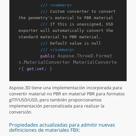
///
<summary>
///
 Custom converter to convert 
the geometry's material to PBR material
///
 If this is unassigned, USD 
exporter will automatically convert the 
standard material to PBR material.
///
 Default value is null
///
</summary>
 Aspose.ThreeD.Format
public
s.MaterialConverter MaterialConverte
r{ 
;
; }
get
set
Aspose.3D tiene una implementación incorporada para
convertir material no PBR en material PBR para formatos
glTF/USD/USD, pero también proporcionamos
implementación personalizada para realizar la
conversión.
Propiedades actualizadas para admitir nuevas
definiciones de materiales FBX: