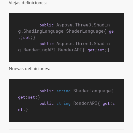
Viejas definiciones:
 Aspose.ThreeD.Shadin
public
g.ShadingLanguage ShaderLanguage{ 
ge
;
;}

t
set
 Aspose.ThreeD.Shadin
public
g.RenderingAPI RenderAPI{ 
;
;}
get
set
Nuevas definiciones:
 ShaderLanguage{ 
public
string
;
;}

get
set
 RenderAPI{ 
;
public
string
get
s
;}
et