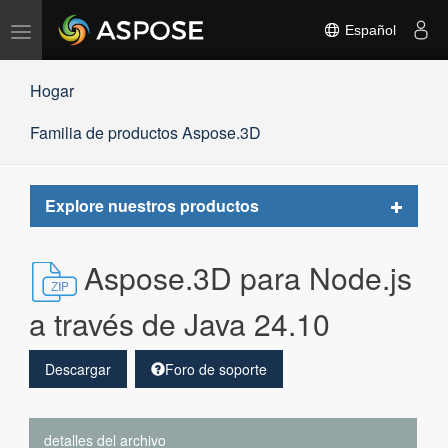
Alternar
Español
navegación
Hogar
Familia de productos Aspose.3D
Toggle
Explore nuestros productos
navigat
Aspose.3D para Node.js
a través de Java 24.10
Descargar
Foro de soporte
detalles del archivo