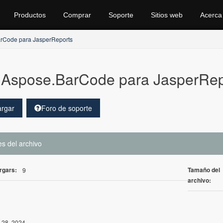
Productos
Comprar
Soporte
Sitios web
Acerca
rCode para JasperReports
Aspose.BarCode para JasperRep
rgar
Foro de soporte
es del archivo
rgars:
Tamaño del
9
archivo:
 28, 2024