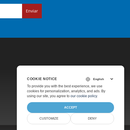
Enviar
COOKIE NOTICE
Precios
To provide you with the best experience, we use
cookies for personalization, analytics, and ads. By
Asesoramiento Gratuito
using our site, you agree to
our cookie policy
.
ACCEPT
CUSTOMIZE
DENY