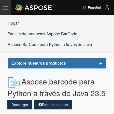
Alternar
Español
navegación
Hogar
Familia de productos Aspose.BarCode
Aspose.BarCode para Python a través de Java
Toggle
Explore nuestros productos
navigat
Aspose.barcode para
Python a través de Java 23.5
Descargar
Foro de soporte