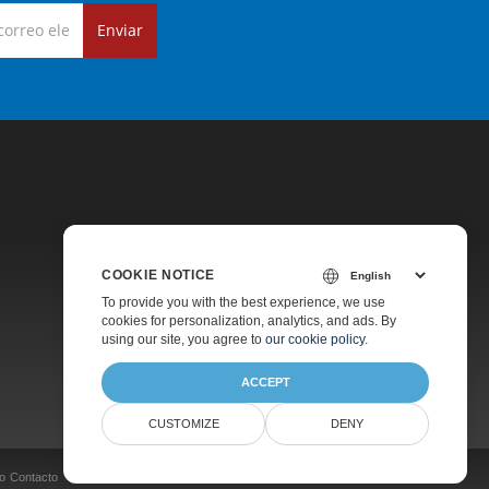
Enviar
COOKIE NOTICE
Precios
To provide you with the best experience, we use
cookies for personalization, analytics, and ads. By
Soporte De Pago
using our site, you agree to
our cookie policy
.
Acerca De
ACCEPT
CUSTOMIZE
DENY
o
Contacto