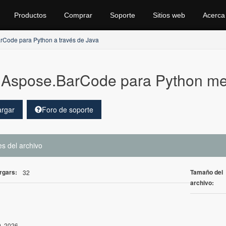
Productos
Comprar
Soporte
Sitios web
Acerca
rCode para Python a través de Java
Aspose.BarCode para Python me
rgar
Foro de soporte
es del archivo
rgars:
Tamaño del
32
archivo:
, 2026