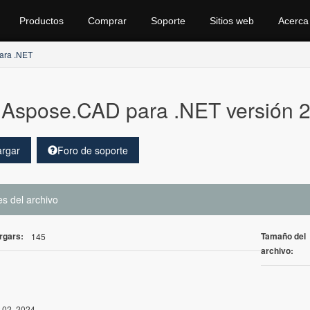
Productos
Comprar
Soporte
Sitios web
Acerca
ara .NET
Aspose.CAD para .NET versión 24
rgar
Foro de soporte
es del archivo
rgars:
Tamaño del
145
archivo:
 02, 2024