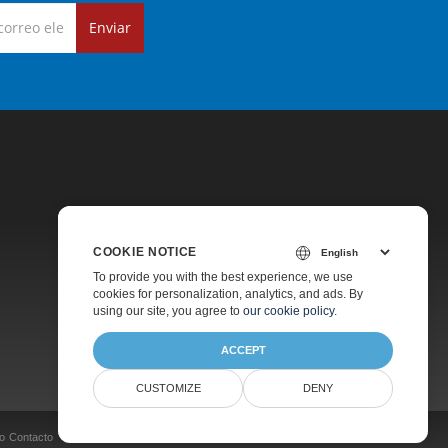
Enviar
COOKIE NOTICE
Precios
To provide you with the best experience, we use
cookies for personalization, analytics, and ads. By
Soporte De Pago
using our site, you agree to
our cookie policy
.
Acerca De
ACCEPT
CUSTOMIZE
DENY
o
Contacto