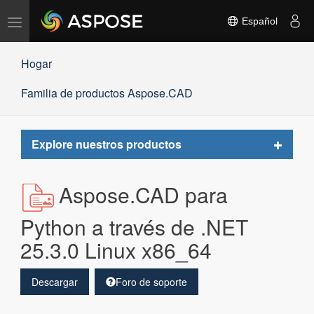
Alternar
Español
navegación
Hogar
Familia de productos Aspose.CAD
Toggle
Explore nuestros productos
navigat
Aspose.CAD para
Python a través de .NET
25.3.0 Linux x86_64
Descargar
Foro de soporte