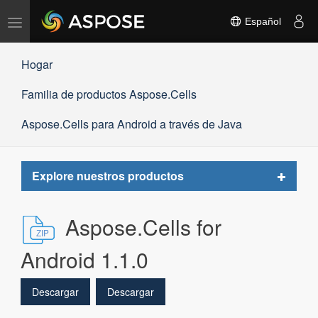
Alternar
Español
navegación
Hogar
Familia de productos Aspose.Cells
Aspose.Cells para Android a través de Java
Toggle
Explore nuestros productos
navigat
Aspose.Cells for
Android 1.1.0
Descargar
Descargar