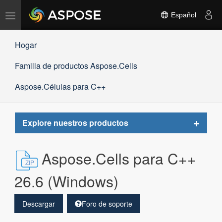
Alternar
Español
navegación
Hogar
Familia de productos Aspose.Cells
Aspose.Células para C++
Toggle
Explore nuestros productos
navigat
Aspose.Cells para C++
26.6 (Windows)
Descargar
Foro de soporte