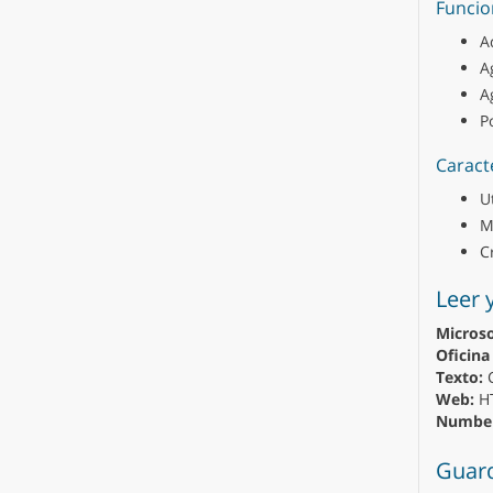
Funcion
A
A
A
P
Caract
U
M
C
Leer 
Microso
Oficina
Texto:
C
Web:
H
Number
Guard