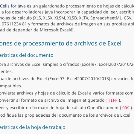
Cells for Java
es un galardonado procesamiento de hojas de cálculo
 a los desarrolladores Java incorporar la capacidad de leer, escribi
hojas de cálculo (XLS, XLSX, XLSM, XLSB, XLTX, SpreadsheetML, CSV,
07611234 81 y formatos de archivos de imagen en sus propias apli
ad de depender de Microsoft Excel®.
ones de procesamiento de archivos de Excel
erísticas del documento
bra archivos de Excel simples o cifrados (Excel97, Excel2007/2010/2
uentes.
uarde archivos de Excel (Excel97- Excel2007/2010/2013) en varios 
ompatibles.
onvierta archivos y hojas de cálculo de Excel a varios formatos com
onvertir al formato de archivo de imagen etiquetado (
).
TIFF
eer y escribir en formato de hoja de cálculo OpenDocument (
).
ODS
odifique las propiedades del documento de los archivos de Excel.
rísticas de la hoja de trabajo