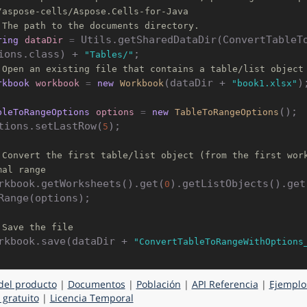
/aspose-cells/Aspose.Cells-for-Java
 The path to the documents directory.
 Utils.getSharedDataDir(ConvertTableT
ring
dataDir
=
ions.class) + 
"Tables/"
 Open an existing file that contains a table/list object
(dataDir + 
);
rkbook
workbook
=
new
Workbook
"book1.xlsx"
();

bleToRangeOptions
options
=
new
TableToRangeOptions
tions.setLastRow(
);

5
 Convert the first table/list object (from the first wor
mal range
rkbook.getWorksheets().get(
).getListObjects().get
0
Range(options);

 Save the file
rkbook.save(dataDir + 
"ConvertTableToRangeWithOptions
del producto
|
Documentos
|
Población
|
API Referencia
|
Ejemplo
 gratuito
|
Licencia Temporal