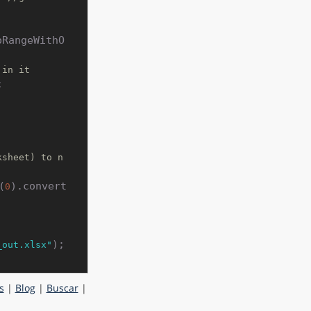
oRangeWithO
 in it


ksheet) to n
(
).convert
0
_out.xlsx"
s
|
Blog
|
Buscar
|