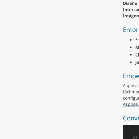
Diseño f
Interca
Imágen
Entor
*
M
L
J
Empe
Aspose.
fácilme
configu
Aspose.
Conve
//