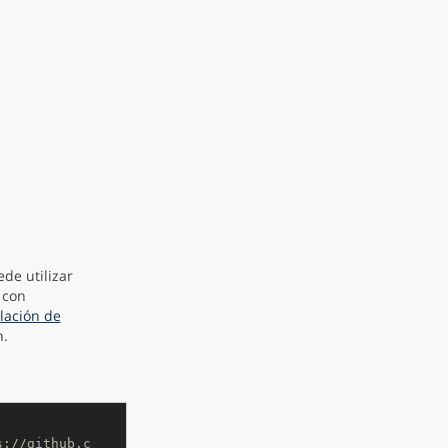
ede utilizar
 con
alación de
.
s://github.c