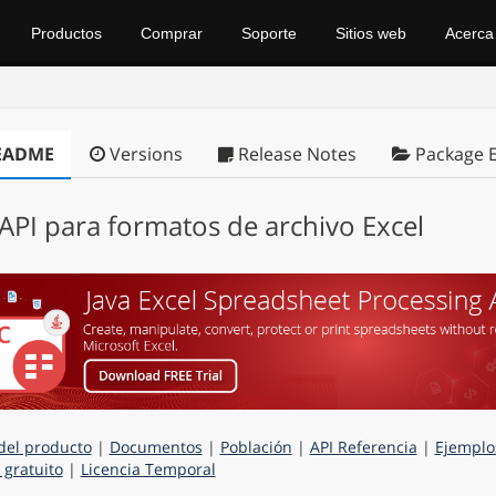
Productos
Comprar
Soporte
Sitios web
Acerca
EADME
Versions
Release Notes
Package E
 API para formatos de archivo Excel
del producto
|
Documentos
|
Población
|
API Referencia
|
Ejemplo
 gratuito
|
Licencia Temporal