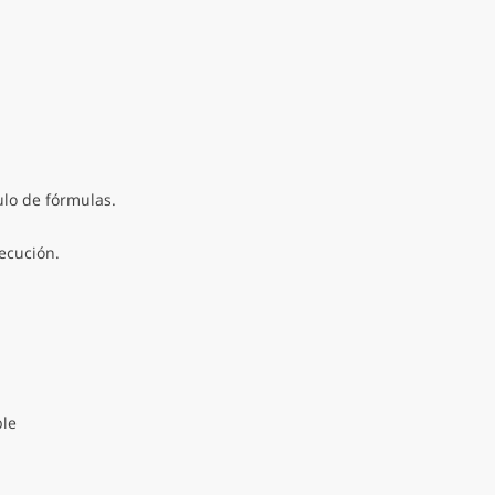
ulo de fórmulas.
ecución.
ple