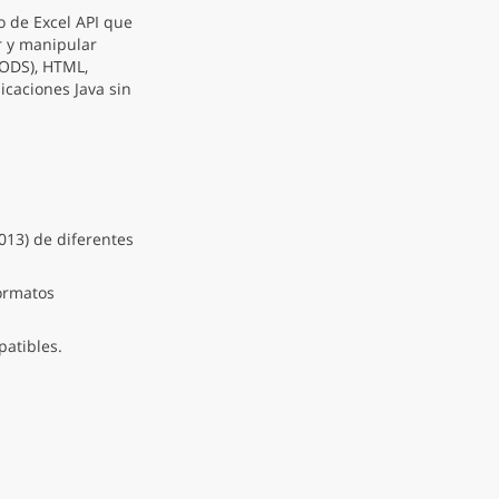
 de Excel API que
r y manipular
 ODS), HTML,
caciones Java sin
013) de diferentes
formatos
patibles.