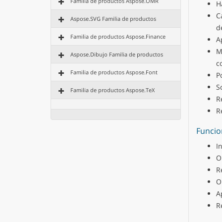
Familia de productos Aspose.OMR
H
C
Aspose.SVG Familia de productos
d
Familia de productos Aspose.Finance
A
M
Aspose.Dibujo Familia de productos
c
Familia de productos Aspose.Font
P
S
Familia de productos Aspose.TeX
R
R
Funcio
I
O
R
O
A
R