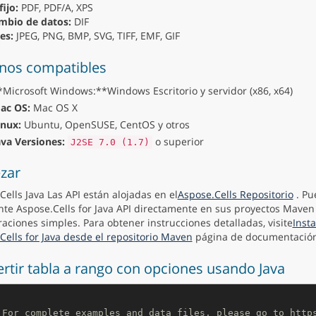
ijo:
PDF, PDF/A, XPS
mbio de datos:
DIF
es:
JPEG, PNG, BMP, SVG, TIFF, EMF, GIF
nos compatibles
*Microsoft Windows:**Windows Escritorio y servidor (x86, x64)
ac OS:
Mac OS X
inux:
Ubuntu, OpenSUSE, CentOS y otros
ava Versiones:
o superior
J2SE 7.0 (1.7)
zar
Cells Java Las API están alojadas en el
Aspose.Cells Repositorio
. Pu
nte Aspose.Cells for Java API directamente en sus proyectos Maven
raciones simples. Para obtener instrucciones detalladas, visite
Inst
Cells for Java desde el repositorio Maven
página de documentación
rtir tabla a rango con opciones usando Java
 For complete examples and data files, please go to http