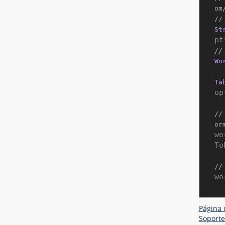
om
//
St
pt
//
Wo
Ta
op
//
or
wo
To
//
wo
Página 
Soporte