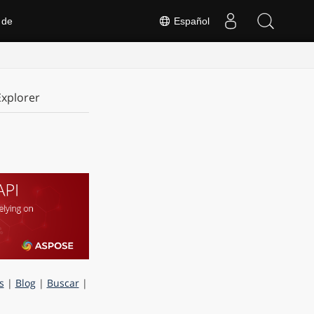
 de
Español
xplorer
s
|
Blog
|
Buscar
|