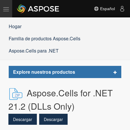
Alternar
Español
navegación
Hogar
Familia de productos Aspose.Cells
Aspose.Cells para .NET
Toggle
Explore nuestros productos
navigat
Aspose.Cells for .NET
21.2 (DLLs Only)
Descargar
Descargar