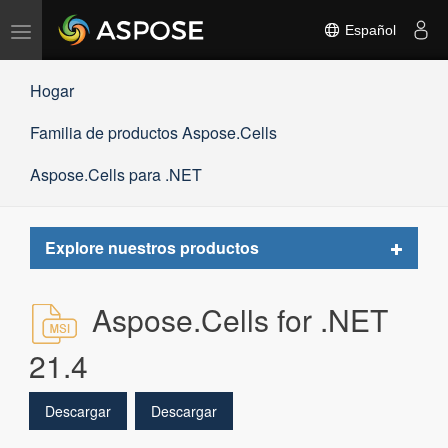
Alternar
Español
navegación
Hogar
Familia de productos Aspose.Cells
Aspose.Cells para .NET
Toggle
Explore nuestros productos
navigat
Aspose.Cells for .NET
21.4
Descargar
Descargar