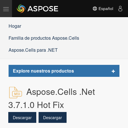
Alternar
Español
navegación
Hogar
Familia de productos Aspose.Cells
Aspose.Cells para .NET
Toggle
Explore nuestros productos
navigat
Aspose.Cells .Net
3.7.1.0 Hot Fix
Descargar
Descargar