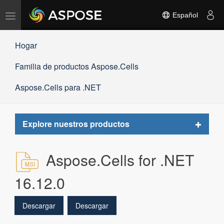
Alternar
Español
navegación
Hogar
Familia de productos Aspose.Cells
Aspose.Cells para .NET
Toggle
Explore nuestros productos
navigat
Aspose.Cells for .NET
16.12.0
Descargar
Descargar