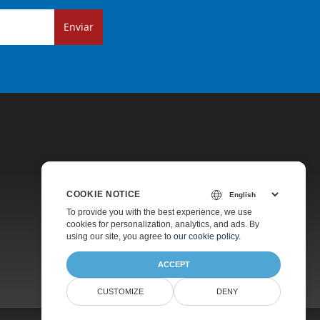
Enviar
COOKIE NOTICE
Precios
To provide you with the best experience, we use
cookies for personalization, analytics, and ads. By
Asesoramiento Gratuito
using our site, you agree to
our cookie policy
.
ACCEPT
CUSTOMIZE
DENY