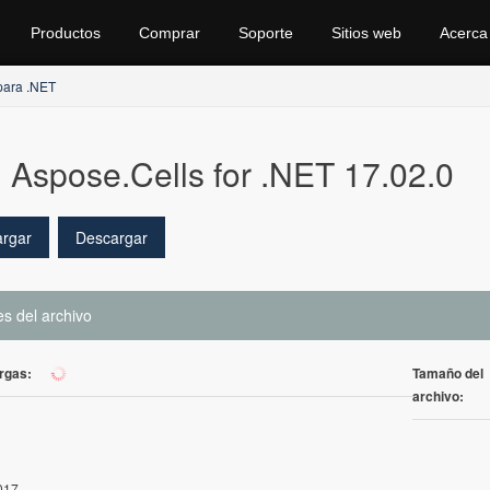
Productos
Comprar
Soporte
Sitios web
Acerca
para .NET
Aspose.Cells for .NET 17.02.0
rgar
Descargar
es del archivo
rgas:
Tamaño del
107
archivo:
017