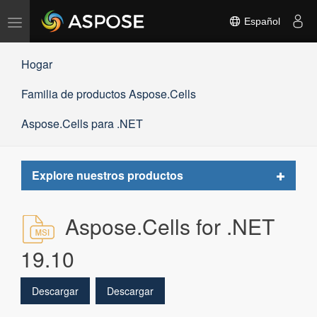
Alternar
Español
navegación
Hogar
Familia de productos Aspose.Cells
Aspose.Cells para .NET
Toggle
Explore nuestros productos
navigat
Aspose.Cells for .NET
19.10
Descargar
Descargar