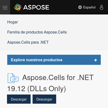
Alternar
Español
navegación
Hogar
Familia de productos Aspose.Cells
Aspose.Cells para .NET
Toggle
Explore nuestros productos
navigat
Aspose.Cells for .NET
19.12 (DLLs Only)
Descargar
Descargar