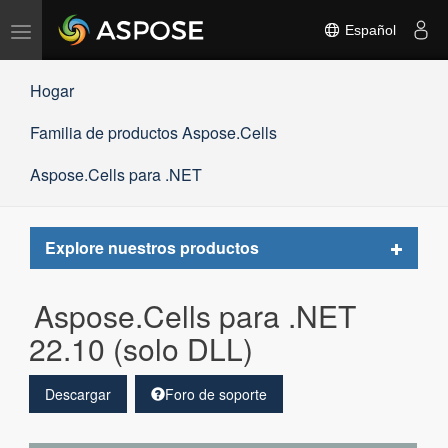
Alternar
Español
navegación
Hogar
Familia de productos Aspose.Cells
Aspose.Cells para .NET
Toggle
Explore nuestros productos
navigat
Aspose.Cells para .NET
22.10 (solo DLL)
Descargar
Foro de soporte