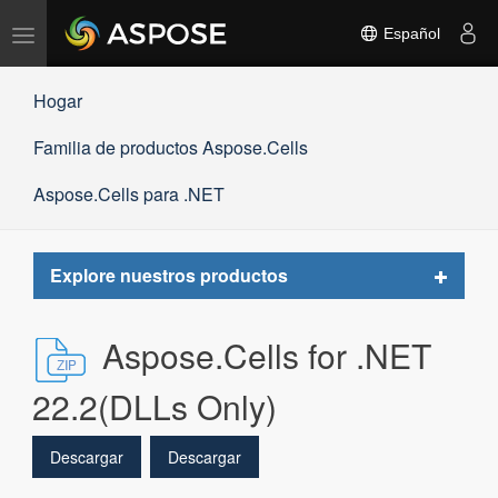
Alternar
Español
navegación
Hogar
Familia de productos Aspose.Cells
Aspose.Cells para .NET
Toggle
Explore nuestros productos
navigat
Aspose.Cells for .NET
22.2(DLLs Only)
Descargar
Descargar