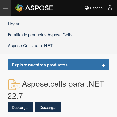
Alternar
Español
navegación
Hogar
Familia de productos Aspose.Cells
Aspose.Cells para .NET
Toggle
Explore nuestros productos
navigat
Aspose.cells para .NET
22.7
Descargar
Descargar