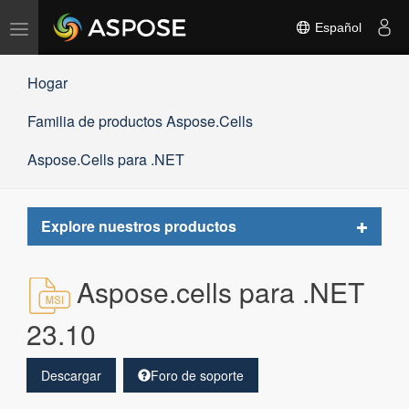
Alternar
Español
navegación
Hogar
Familia de productos Aspose.Cells
Aspose.Cells para .NET
Toggle
Explore nuestros productos
navigat
Aspose.cells para .NET
23.10
Descargar
Foro de soporte