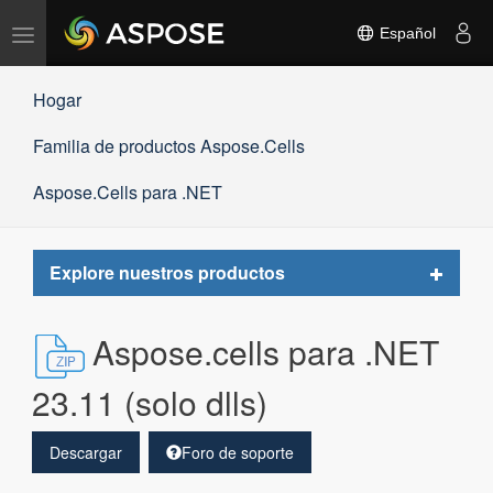
Alternar
Español
navegación
Hogar
Familia de productos Aspose.Cells
Aspose.Cells para .NET
Toggle
Explore nuestros productos
navigat
Aspose.cells para .NET
23.11 (solo dlls)
Descargar
Foro de soporte