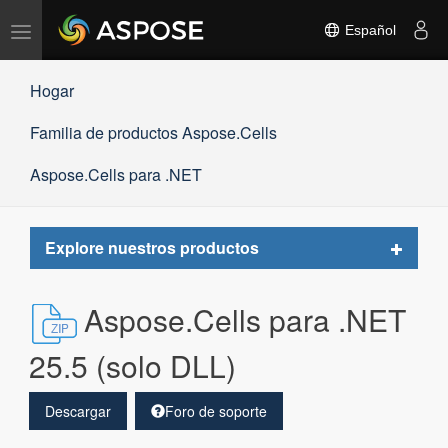
Alternar
Español
navegación
Hogar
Familia de productos Aspose.Cells
Aspose.Cells para .NET
Toggle
Explore nuestros productos
navigat
Aspose.Cells para .NET
25.5 (solo DLL)
Descargar
Foro de soporte