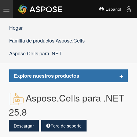
Alternar
Español
navegación
Hogar
Familia de productos Aspose.Cells
Aspose.Cells para .NET
Toggle
Explore nuestros productos
navigat
Aspose.Cells para .NET
25.8
Descargar
Foro de soporte