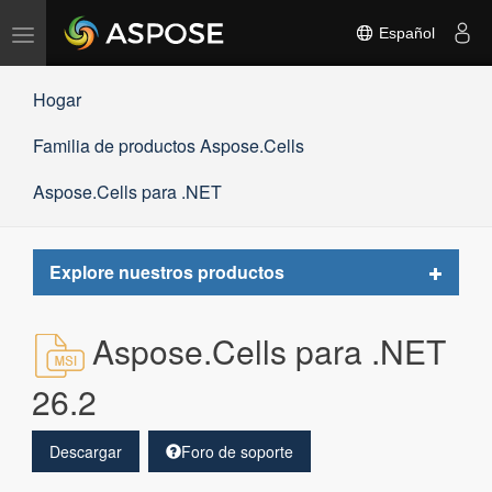
Alternar
Español
navegación
Hogar
Familia de productos Aspose.Cells
Aspose.Cells para .NET
Toggle
Explore nuestros productos
navigat
Aspose.Cells para .NET
26.2
Descargar
Foro de soporte