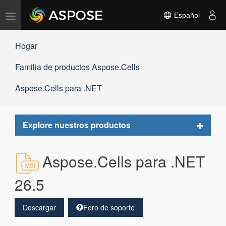
Alternar
Español
navegación
Hogar
Familia de productos Aspose.Cells
Aspose.Cells para .NET
Toggle
Explore nuestros productos
navigat
Aspose.Cells para .NET
26.5
Descargar
Foro de soporte