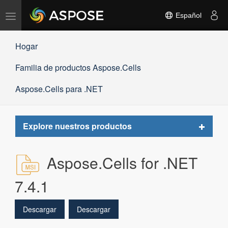
Alternar
Español
navegación
Hogar
Familia de productos Aspose.Cells
Aspose.Cells para .NET
Toggle
Explore nuestros productos
navigat
Aspose.Cells for .NET
7.4.1
Descargar
Descargar