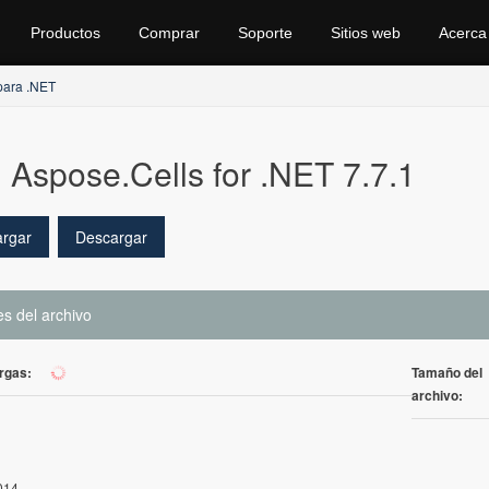
Productos
Comprar
Soporte
Sitios web
Acerca
para .NET
Aspose.Cells for .NET 7.7.1
rgar
Descargar
es del archivo
rgas:
Tamaño del
1063
archivo:
014