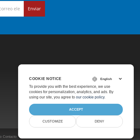
Enviar
COOKIE NOTICE
Precios
To provide you with the best experience, we use
cookies for personalization, analytics, and ads. By
Soporte De Pago
using our site, you agree to
our cookie policy
.
Acerca De
ACCEPT
CUSTOMIZE
DENY
o
Contacto