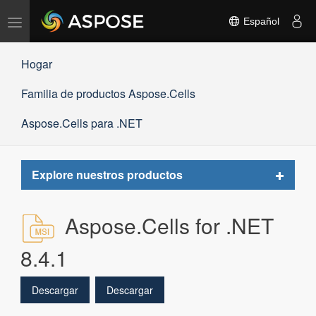
Alternar
Español
navegación
Hogar
Familia de productos Aspose.Cells
Aspose.Cells para .NET
Toggle
Explore nuestros productos
navigat
Aspose.Cells for .NET
8.4.1
Descargar
Descargar