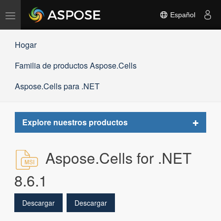
Alternar
Español
navegación
Hogar
Familia de productos Aspose.Cells
Aspose.Cells para .NET
Toggle
Explore nuestros productos
navigat
Aspose.Cells for .NET
8.6.1
Descargar
Descargar