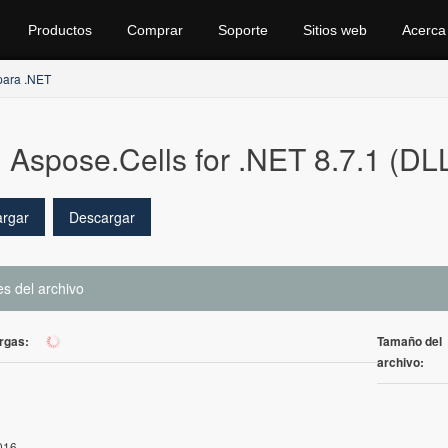
Productos
Comprar
Soporte
Sitios web
Acerca
para .NET
Aspose.Cells for .NET 8.7.1 (DLL
rgar
Descargar
es del archivo
rgas:
Tamaño del
280
archivo:
016