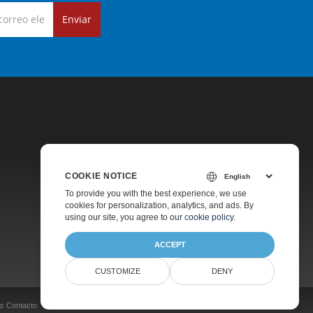
Enviar
COOKIE NOTICE
Precios
To provide you with the best experience, we use
cookies for personalization, analytics, and ads. By
Soporte De Pago
using our site, you agree to
our cookie policy
.
Acerca De
ACCEPT
CUSTOMIZE
DENY
o
Contacto