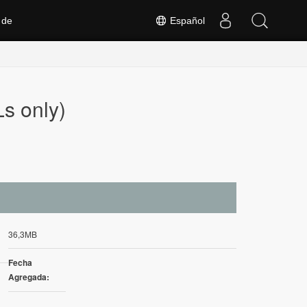
 de
Español
s only)
36,3MB
Fecha
Agregada: