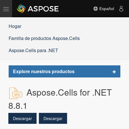
Alternar
Español
navegación
Hogar
Familia de productos Aspose.Cells
Aspose.Cells para .NET
Toggle
Explore nuestros productos
navigat
Aspose.Cells for .NET
8.8.1
Descargar
Descargar