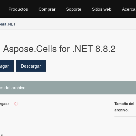
Productos
Comprar
Soporte
Sitios web
Acerca
para .NET
Aspose.Cells for .NET 8.8.2
rgar
Descargar
es del archivo
rgas:
Tamaño del
105
archivo:
16