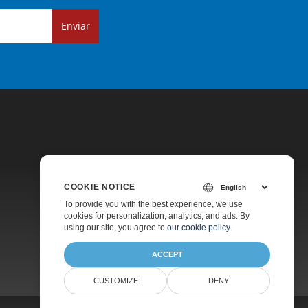
Enviar
COOKIE NOTICE
Precios
To provide you with the best experience, we use
cookies for personalization, analytics, and ads. By
Asesoramiento Gratuito
using our site, you agree to
our cookie policy
.
ACCEPT
CUSTOMIZE
DENY