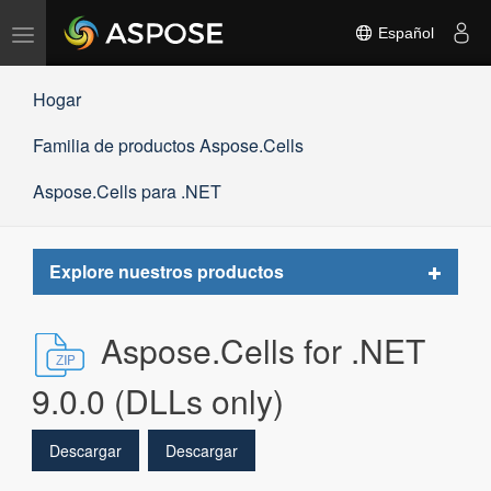
Alternar
Español
navegación
Hogar
Familia de productos Aspose.Cells
Aspose.Cells para .NET
Toggle
Explore nuestros productos
navigat
Aspose.Cells for .NET
9.0.0 (DLLs only)
Descargar
Descargar